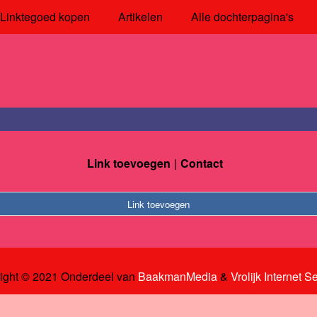
Linktegoed kopen
Artikelen
Alle dochterpagina's
Link toevoegen
Contact
Link toevoegen
ight © 2021 Onderdeel van
BaakmanMedia
&
Vrolijk Internet S